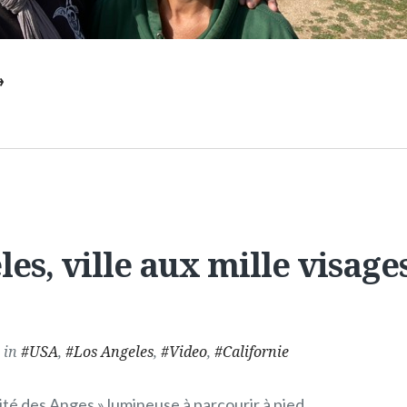
→
es, ville aux mille visage
in
USA
,
Los Angeles
,
Video
,
Californie
ité des Anges » lumineuse à parcourir à pied.