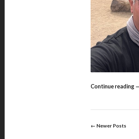
Continue reading 
Posts
← Newer Posts
navigatio