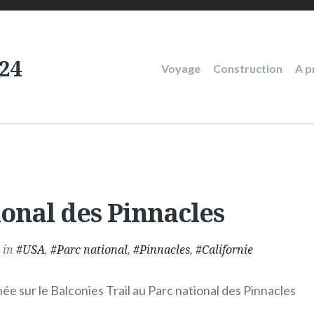
24
Main
Voyage
Construction
A p
navigation
ional des Pinnacles
in
USA
,
Parc national
,
Pinnacles
,
Californie
e sur le Balconies Trail au Parc national des Pinnacles