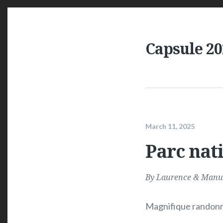
Capsule 20
March 11, 2025
Parc nat
By
Laurence & Manu
Magnifique randonné