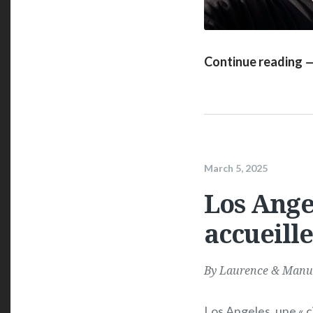
Continue reading 
March 5, 2025
Los Angel
accueille
By
Laurence & Manu
Los Angeles, une « c