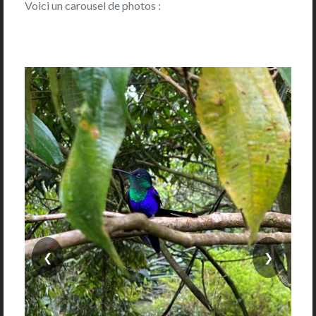
Voici un carousel de photos :
❮
❯