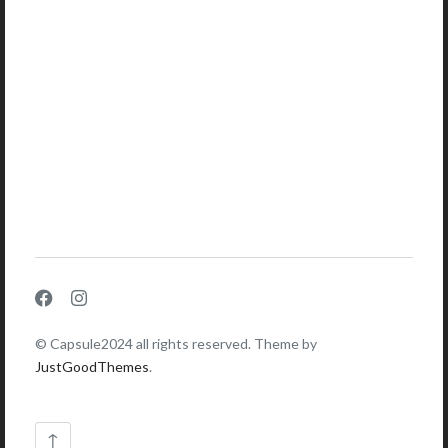
Facebook
Instagram
© Capsule2024 all rights reserved. Theme by
JustGoodThemes
.
Back
↑